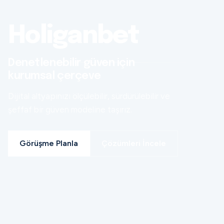
Holiganbet
Denetlenebilir güven için
kurumsal çerçeve
Dijital altyapınızı ölçülebilir, sürdürülebilir ve
şeffaf bir güven modeline taşırız.
Görüşme Planla
Çözümleri İncele