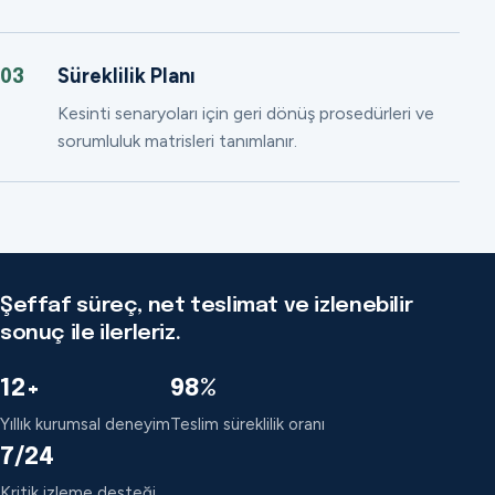
Süreklilik Planı
03
Kesinti senaryoları için geri dönüş prosedürleri ve
sorumluluk matrisleri tanımlanır.
Şeffaf süreç, net teslimat ve izlenebilir
sonuç ile ilerleriz.
12+
98%
Yıllık kurumsal deneyim
Teslim süreklilik oranı
7/24
Kritik izleme desteği