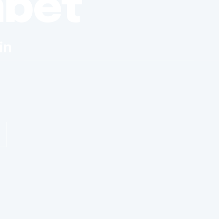
nbet
in