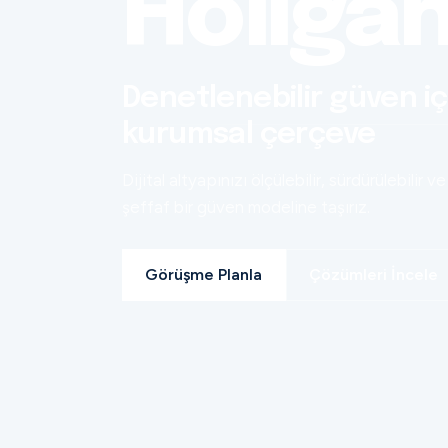
Holiga
Denetlenebilir güven iç
kurumsal çerçeve
Dijital altyapınızı ölçülebilir, sürdürülebilir ve
şeffaf bir güven modeline taşırız.
Görüşme Planla
Çözümleri İncele