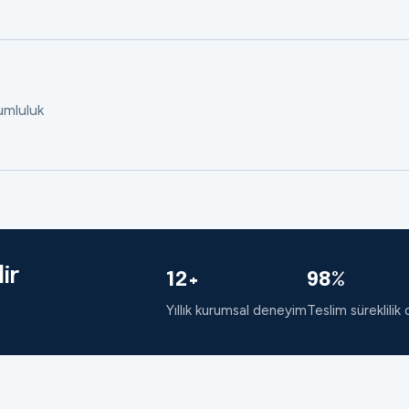
rumluluk
ir
12+
98%
Yıllık kurumsal deneyim
Teslim süreklilik 