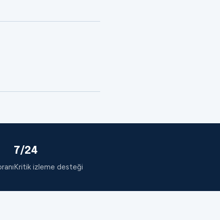
7/24
oranı
Kritik izleme desteği