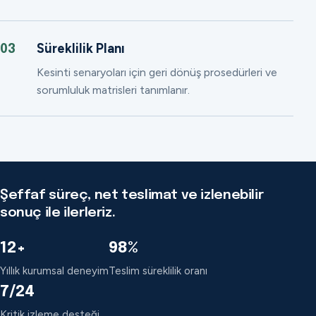
Süreklilik Planı
03
Kesinti senaryoları için geri dönüş prosedürleri ve
sorumluluk matrisleri tanımlanır.
Şeffaf süreç, net teslimat ve izlenebilir
sonuç ile ilerleriz.
12+
98%
Yıllık kurumsal deneyim
Teslim süreklilik oranı
7/24
Kritik izleme desteği