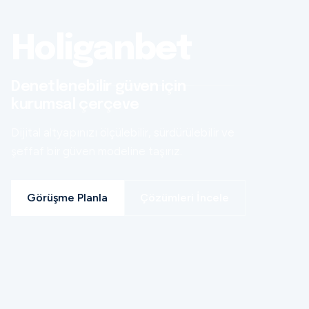
Holiganbet
Denetlenebilir güven için
kurumsal çerçeve
Dijital altyapınızı ölçülebilir, sürdürülebilir ve
şeffaf bir güven modeline taşırız.
Görüşme Planla
Çözümleri İncele