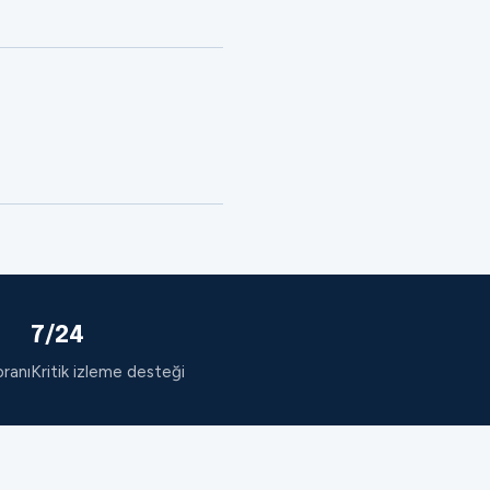
7/24
oranı
Kritik izleme desteği