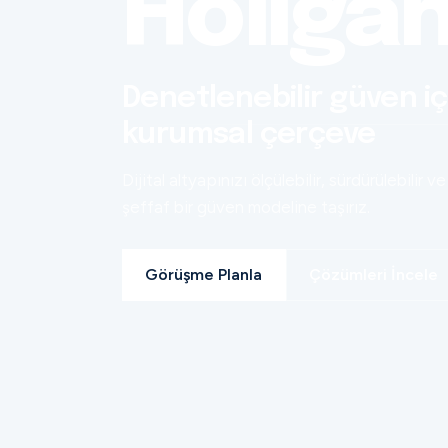
Holiga
Denetlenebilir güven iç
kurumsal çerçeve
Dijital altyapınızı ölçülebilir, sürdürülebilir ve
şeffaf bir güven modeline taşırız.
Görüşme Planla
Çözümleri İncele