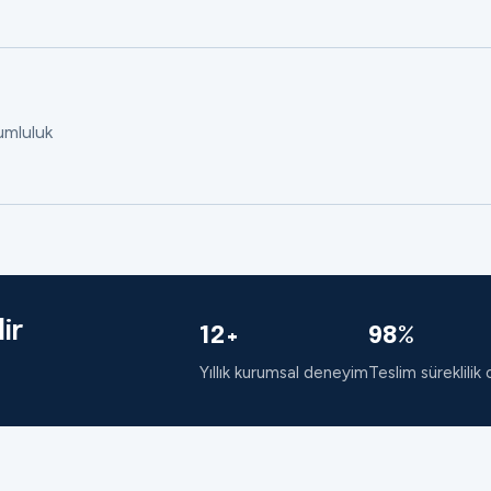
rumluluk
ir
12+
98%
Yıllık kurumsal deneyim
Teslim süreklilik 