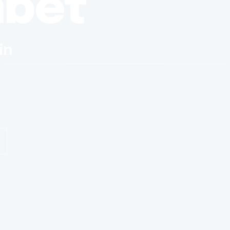
nbet
in