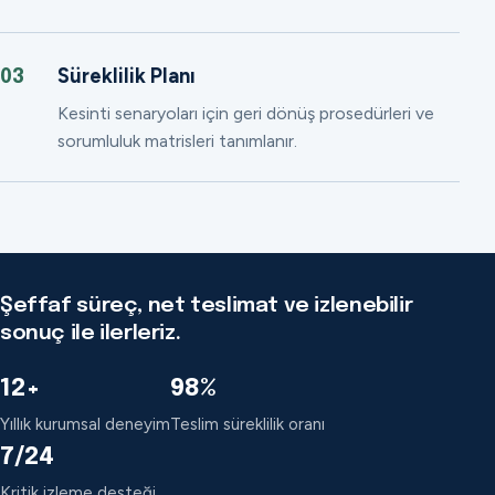
Süreklilik Planı
03
Kesinti senaryoları için geri dönüş prosedürleri ve
sorumluluk matrisleri tanımlanır.
Şeffaf süreç, net teslimat ve izlenebilir
sonuç ile ilerleriz.
12+
98%
Yıllık kurumsal deneyim
Teslim süreklilik oranı
7/24
Kritik izleme desteği