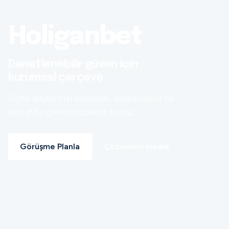
Holiganbet
Denetlenebilir güven için
kurumsal çerçeve
Dijital altyapınızı ölçülebilir, sürdürülebilir ve
şeffaf bir güven modeline taşırız.
Görüşme Planla
Çözümleri İncele