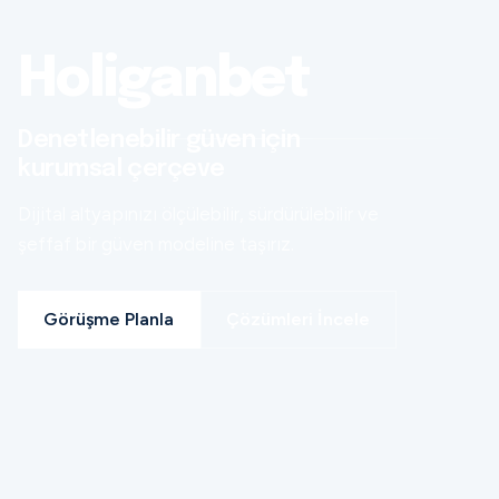
Holiganbet
Denetlenebilir güven için
kurumsal çerçeve
Dijital altyapınızı ölçülebilir, sürdürülebilir ve
şeffaf bir güven modeline taşırız.
Görüşme Planla
Çözümleri İncele