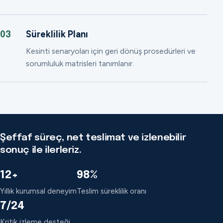
Süreklilik Planı
03
Kesinti senaryoları için geri dönüş prosedürleri ve
sorumluluk matrisleri tanımlanır.
Şeffaf süreç, net teslimat ve izlenebilir
sonuç ile ilerleriz.
12+
98%
Yıllık kurumsal deneyim
Teslim süreklilik oranı
7/24
Kritik izleme desteği