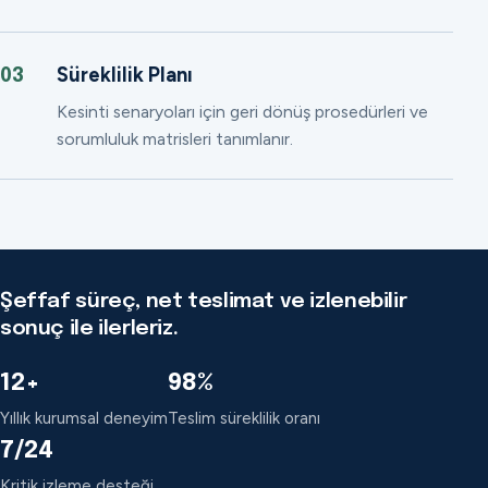
Süreklilik Planı
03
Kesinti senaryoları için geri dönüş prosedürleri ve
sorumluluk matrisleri tanımlanır.
Şeffaf süreç, net teslimat ve izlenebilir
sonuç ile ilerleriz.
12+
98%
Yıllık kurumsal deneyim
Teslim süreklilik oranı
7/24
Kritik izleme desteği