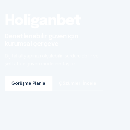
Holiganbet
Denetlenebilir güven için
kurumsal çerçeve
Dijital altyapınızı ölçülebilir, sürdürülebilir ve
şeffaf bir güven modeline taşırız.
Görüşme Planla
Çözümleri İncele