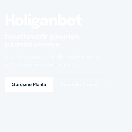
Holiganbet
Denetlenebilir güven için
kurumsal çerçeve
Dijital altyapınızı ölçülebilir, sürdürülebilir ve
şeffaf bir güven modeline taşırız.
Görüşme Planla
Çözümleri İncele