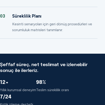
Süreklilik Planı
03
Kesinti senaryoları için geri dönüş prosedürleri ve
sorumluluk matrisleri tanımlanır.
Şeffaf süreç, net teslimat ve izlenebilir
sonuç ile ilerleriz.
12+
98%
Yıllık kurumsal deneyim
Teslim süreklilik oranı
7/24
Kritik izleme desteği