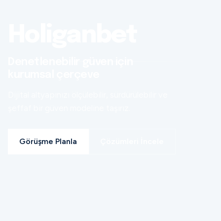
Holiganbet
Denetlenebilir güven için
kurumsal çerçeve
Dijital altyapınızı ölçülebilir, sürdürülebilir ve
şeffaf bir güven modeline taşırız.
Görüşme Planla
Çözümleri İncele