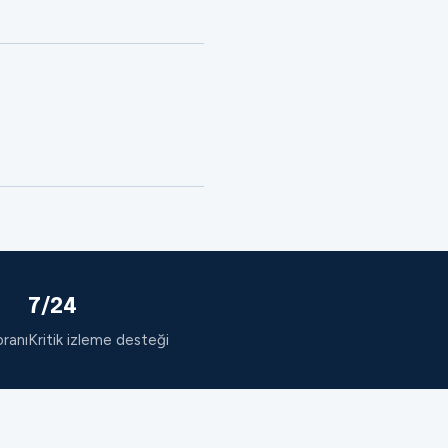
7/24
oranı
Kritik izleme desteği