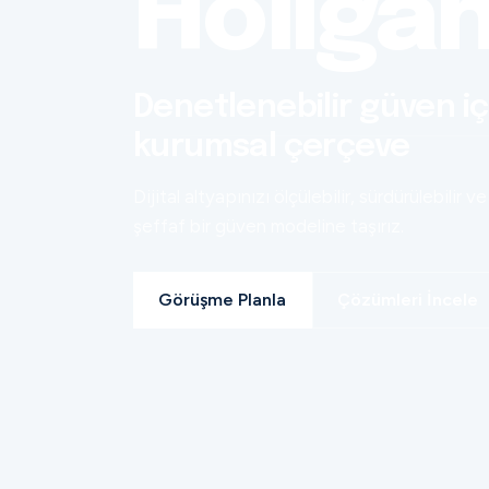
Holiga
Denetlenebilir güven iç
kurumsal çerçeve
Dijital altyapınızı ölçülebilir, sürdürülebilir ve
şeffaf bir güven modeline taşırız.
Görüşme Planla
Çözümleri İncele