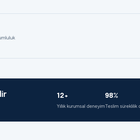
rumluluk
ir
12+
98%
Yıllık kurumsal deneyim
Teslim süreklilik 