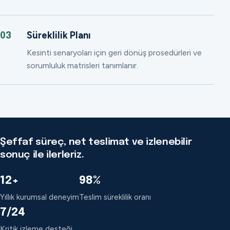
Süreklilik Planı
03
Kesinti senaryoları için geri dönüş prosedürleri ve
sorumluluk matrisleri tanımlanır.
Şeffaf süreç, net teslimat ve izlenebilir
sonuç ile ilerleriz.
12+
98%
Yıllık kurumsal deneyim
Teslim süreklilik oranı
7/24
Kritik izleme desteği