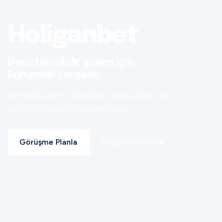
Holiganbet
Denetlenebilir güven için
kurumsal çerçeve
Dijital altyapınızı ölçülebilir, sürdürülebilir ve
şeffaf bir güven modeline taşırız.
Görüşme Planla
Çözümleri İncele