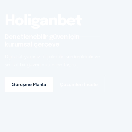
Holiganbet
Denetlenebilir güven için
kurumsal çerçeve
Dijital altyapınızı ölçülebilir, sürdürülebilir ve
şeffaf bir güven modeline taşırız.
Görüşme Planla
Çözümleri İncele