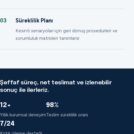
Süreklilik Planı
03
Kesinti senaryoları için geri dönüş prosedürleri ve
sorumluluk matrisleri tanımlanır.
Şeffaf süreç, net teslimat ve izlenebilir
sonuç ile ilerleriz.
12+
98%
Yıllık kurumsal deneyim
Teslim süreklilik oranı
7/24
Kritik izleme desteği