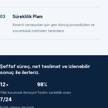
Süreklilik Planı
03
Kesinti senaryoları için geri dönüş prosedürleri ve
sorumluluk matrisleri tanımlanır.
Şeffaf süreç, net teslimat ve izlenebilir
sonuç ile ilerleriz.
12+
98%
Yıllık kurumsal deneyim
Teslim süreklilik oranı
7/24
Kritik izleme desteği