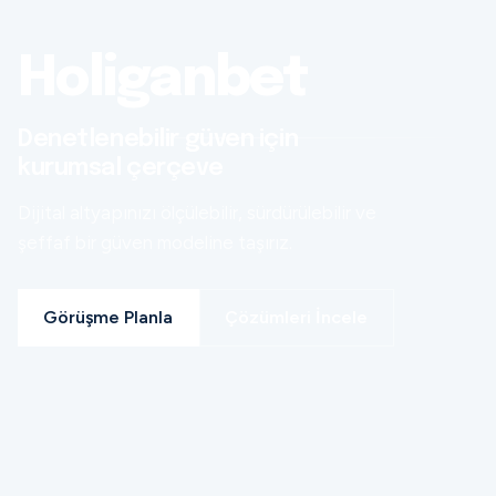
Holiganbet
Denetlenebilir güven için
kurumsal çerçeve
Dijital altyapınızı ölçülebilir, sürdürülebilir ve
şeffaf bir güven modeline taşırız.
Görüşme Planla
Çözümleri İncele