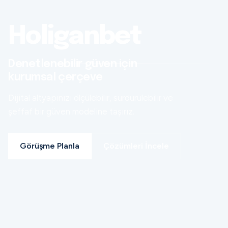
Holiganbet
Denetlenebilir güven için
kurumsal çerçeve
Dijital altyapınızı ölçülebilir, sürdürülebilir ve
şeffaf bir güven modeline taşırız.
Görüşme Planla
Çözümleri İncele