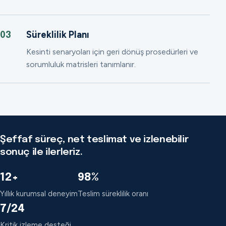
Süreklilik Planı
03
Kesinti senaryoları için geri dönüş prosedürleri ve
sorumluluk matrisleri tanımlanır.
Şeffaf süreç, net teslimat ve izlenebilir
sonuç ile ilerleriz.
12+
98%
Yıllık kurumsal deneyim
Teslim süreklilik oranı
7/24
Kritik izleme desteği