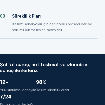
Süreklilik Planı
03
Kesinti senaryoları için geri dönüş prosedürleri ve
sorumluluk matrisleri tanımlanır.
Şeffaf süreç, net teslimat ve izlenebilir
sonuç ile ilerleriz.
12+
98%
Yıllık kurumsal deneyim
Teslim süreklilik oranı
7/24
Kritik izleme desteği