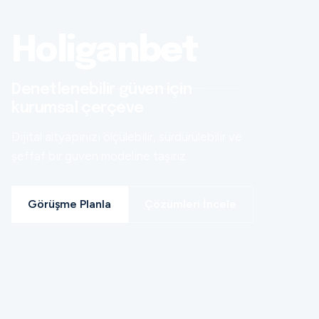
Holiganbet
Denetlenebilir güven için
kurumsal çerçeve
Dijital altyapınızı ölçülebilir, sürdürülebilir ve
şeffaf bir güven modeline taşırız.
Görüşme Planla
Çözümleri İncele