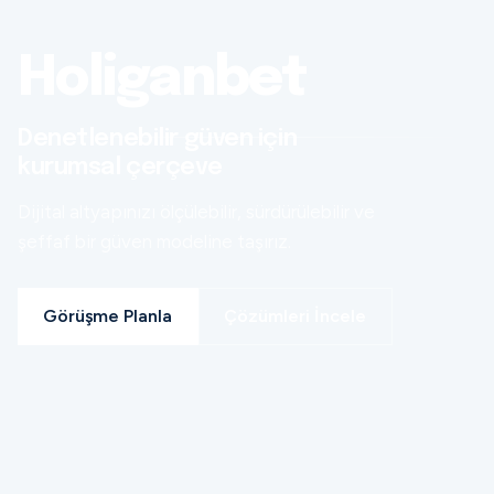
Holiganbet
Denetlenebilir güven için
kurumsal çerçeve
Dijital altyapınızı ölçülebilir, sürdürülebilir ve
şeffaf bir güven modeline taşırız.
Görüşme Planla
Çözümleri İncele