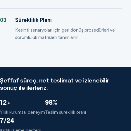
Süreklilik Planı
03
Kesinti senaryoları için geri dönüş prosedürleri ve
sorumluluk matrisleri tanımlanır.
Şeffaf süreç, net teslimat ve izlenebilir
sonuç ile ilerleriz.
12+
98%
Yıllık kurumsal deneyim
Teslim süreklilik oranı
7/24
Kritik izleme desteği