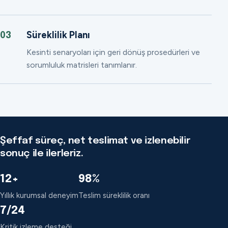
Süreklilik Planı
03
Kesinti senaryoları için geri dönüş prosedürleri ve
sorumluluk matrisleri tanımlanır.
Şeffaf süreç, net teslimat ve izlenebilir
sonuç ile ilerleriz.
12+
98%
Yıllık kurumsal deneyim
Teslim süreklilik oranı
7/24
Kritik izleme desteği