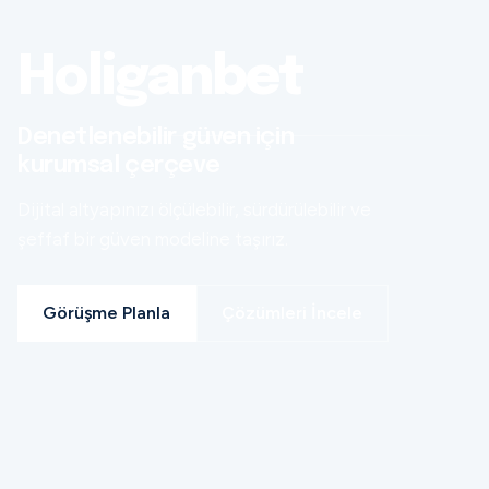
Holiganbet
Denetlenebilir güven için
kurumsal çerçeve
Dijital altyapınızı ölçülebilir, sürdürülebilir ve
şeffaf bir güven modeline taşırız.
Görüşme Planla
Çözümleri İncele