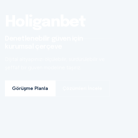
Holiganbet
Denetlenebilir güven için
kurumsal çerçeve
Dijital altyapınızı ölçülebilir, sürdürülebilir ve
şeffaf bir güven modeline taşırız.
Görüşme Planla
Çözümleri İncele