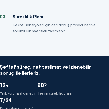
Süreklilik Planı
03
Kesinti senaryoları için geri dönüş prosedürleri ve
sorumluluk matrisleri tanımlanır.
Şeffaf süreç, net teslimat ve izlenebilir
sonuç ile ilerleriz.
12+
98%
Yıllık kurumsal deneyim
Teslim süreklilik oranı
7/24
Kritik izleme desteği