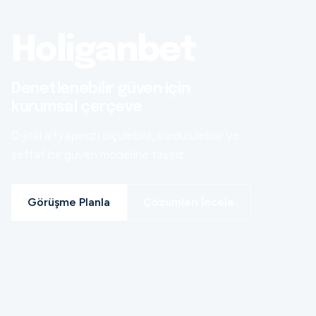
Holiganbet
Denetlenebilir güven için
kurumsal çerçeve
Dijital altyapınızı ölçülebilir, sürdürülebilir ve
şeffaf bir güven modeline taşırız.
Görüşme Planla
Çözümleri İncele