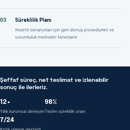
Süreklilik Planı
03
Kesinti senaryoları için geri dönüş prosedürleri ve
sorumluluk matrisleri tanımlanır.
Şeffaf süreç, net teslimat ve izlenebilir
sonuç ile ilerleriz.
12+
98%
Yıllık kurumsal deneyim
Teslim süreklilik oranı
7/24
Kritik izleme desteği