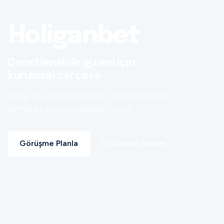
Holiganbet
Denetlenebilir güven için
kurumsal çerçeve
Dijital altyapınızı ölçülebilir, sürdürülebilir ve
şeffaf bir güven modeline taşırız.
Görüşme Planla
Çözümleri İncele