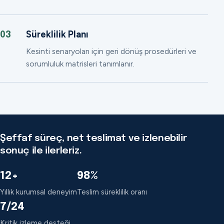
Süreklilik Planı
03
Kesinti senaryoları için geri dönüş prosedürleri ve
sorumluluk matrisleri tanımlanır.
Şeffaf süreç, net teslimat ve izlenebilir
sonuç ile ilerleriz.
12+
98%
Yıllık kurumsal deneyim
Teslim süreklilik oranı
7/24
Kritik izleme desteği