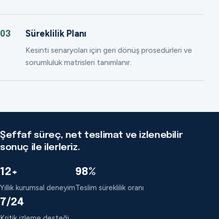
Süreklilik Planı
03
Kesinti senaryoları için geri dönüş prosedürleri ve
sorumluluk matrisleri tanımlanır.
Şeffaf süreç, net teslimat ve izlenebilir
sonuç ile ilerleriz.
12+
98%
Yıllık kurumsal deneyim
Teslim süreklilik oranı
7/24
Kritik izleme desteği