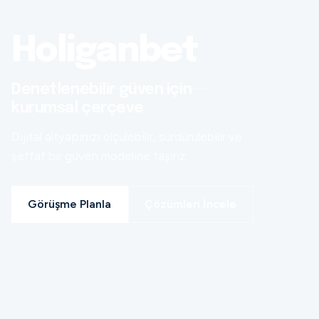
Holiganbet
Denetlenebilir güven için
kurumsal çerçeve
Dijital altyapınızı ölçülebilir, sürdürülebilir ve
şeffaf bir güven modeline taşırız.
Görüşme Planla
Çözümleri İncele