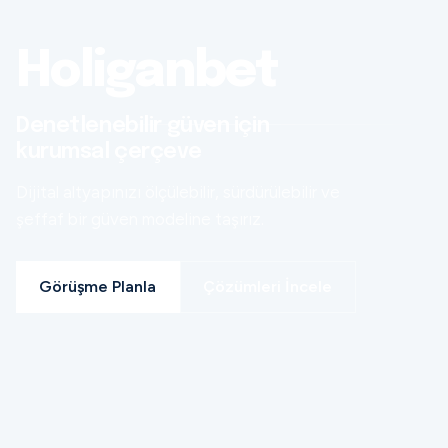
Holiganbet
Denetlenebilir güven için
kurumsal çerçeve
Dijital altyapınızı ölçülebilir, sürdürülebilir ve
şeffaf bir güven modeline taşırız.
Görüşme Planla
Çözümleri İncele