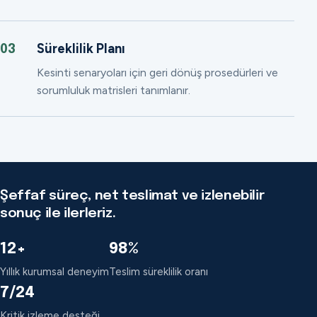
Süreklilik Planı
03
Kesinti senaryoları için geri dönüş prosedürleri ve
sorumluluk matrisleri tanımlanır.
Şeffaf süreç, net teslimat ve izlenebilir
sonuç ile ilerleriz.
12+
98%
Yıllık kurumsal deneyim
Teslim süreklilik oranı
7/24
Kritik izleme desteği