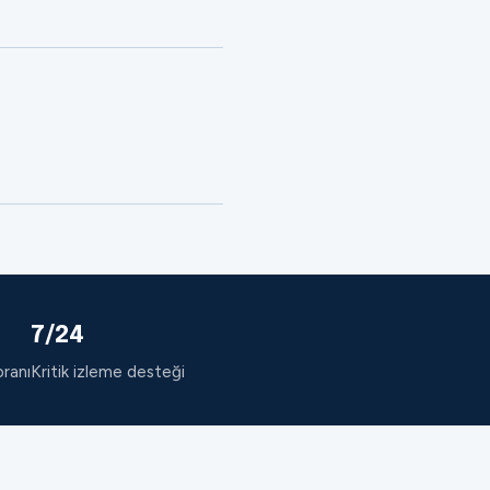
7/24
oranı
Kritik izleme desteği