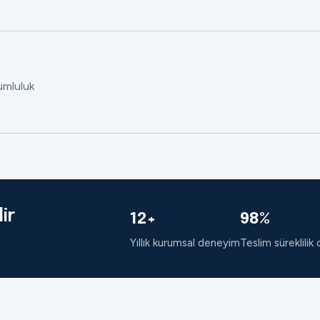
rumluluk
ir
12+
98%
Yıllık kurumsal deneyim
Teslim süreklilik 