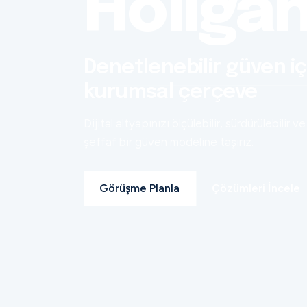
Holiga
Denetlenebilir güven iç
kurumsal çerçeve
Dijital altyapınızı ölçülebilir, sürdürülebilir ve
şeffaf bir güven modeline taşırız.
Görüşme Planla
Çözümleri İncele