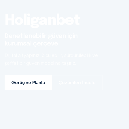
Holiganbet
Denetlenebilir güven için
kurumsal çerçeve
Dijital altyapınızı ölçülebilir, sürdürülebilir ve
şeffaf bir güven modeline taşırız.
Görüşme Planla
Çözümleri İncele