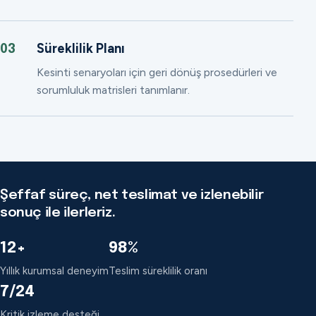
Süreklilik Planı
03
Kesinti senaryoları için geri dönüş prosedürleri ve
sorumluluk matrisleri tanımlanır.
Şeffaf süreç, net teslimat ve izlenebilir
sonuç ile ilerleriz.
12+
98%
Yıllık kurumsal deneyim
Teslim süreklilik oranı
7/24
Kritik izleme desteği