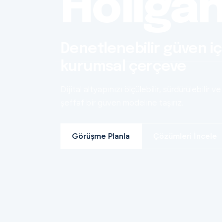
Holiga
Denetlenebilir güven iç
kurumsal çerçeve
Dijital altyapınızı ölçülebilir, sürdürülebilir ve
şeffaf bir güven modeline taşırız.
Görüşme Planla
Çözümleri İncele