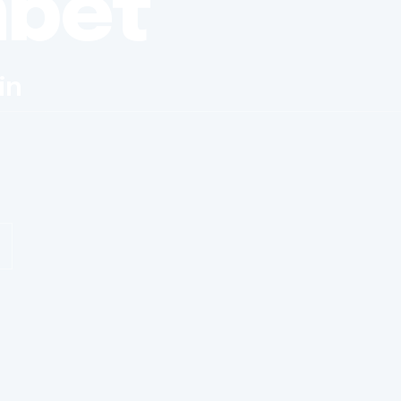
nbet
in