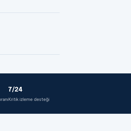
7/24
oranı
Kritik izleme desteği