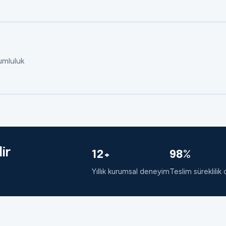
rumluluk
ir
12+
98%
Yıllık kurumsal deneyim
Teslim süreklilik 