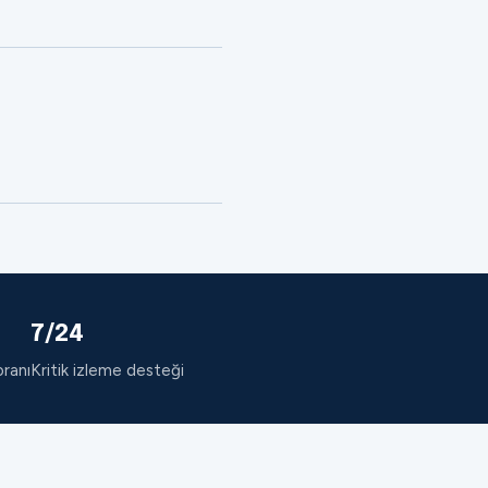
7/24
oranı
Kritik izleme desteği