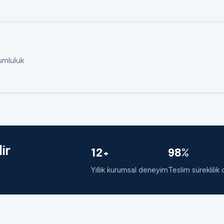
rumluluk
ir
12+
98%
Yıllık kurumsal deneyim
Teslim süreklilik 