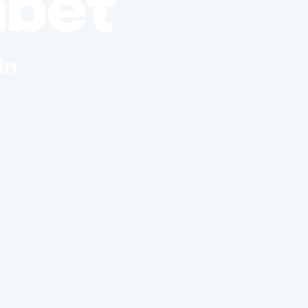
nbet
in