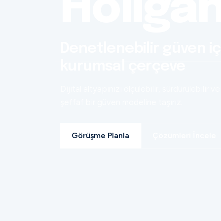
Holiga
Denetlenebilir güven iç
kurumsal çerçeve
Dijital altyapınızı ölçülebilir, sürdürülebilir ve
şeffaf bir güven modeline taşırız.
Görüşme Planla
Çözümleri İncele