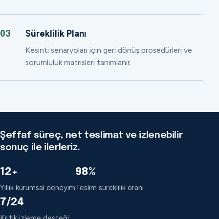
Süreklilik Planı
03
Kesinti senaryoları için geri dönüş prosedürleri ve
sorumluluk matrisleri tanımlanır.
Şeffaf süreç, net teslimat ve izlenebilir
sonuç ile ilerleriz.
12+
98%
Yıllık kurumsal deneyim
Teslim süreklilik oranı
7/24
Kritik izleme desteği