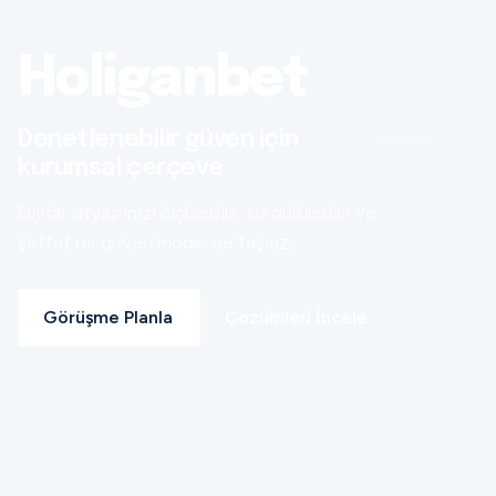
Holiganbet
Denetlenebilir güven için
kurumsal çerçeve
Dijital altyapınızı ölçülebilir, sürdürülebilir ve
şeffaf bir güven modeline taşırız.
Görüşme Planla
Çözümleri İncele