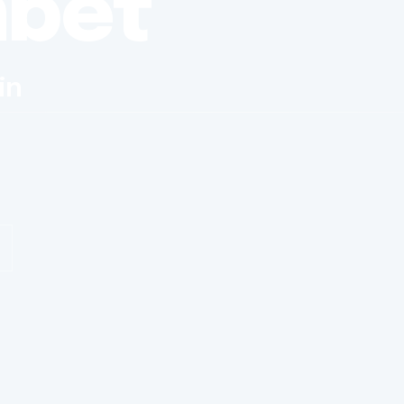
nbet
in