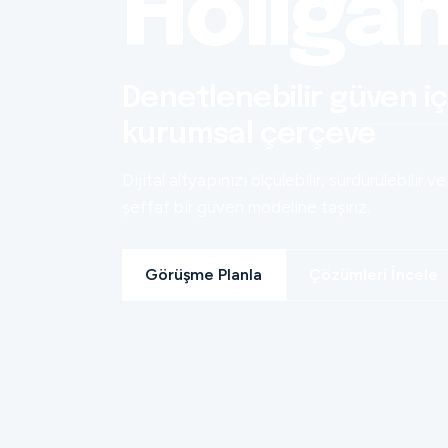
Holiga
Denetlenebilir güven iç
kurumsal çerçeve
Dijital altyapınızı ölçülebilir, sürdürülebilir ve
şeffaf bir güven modeline taşırız.
Görüşme Planla
Çözümleri İncele