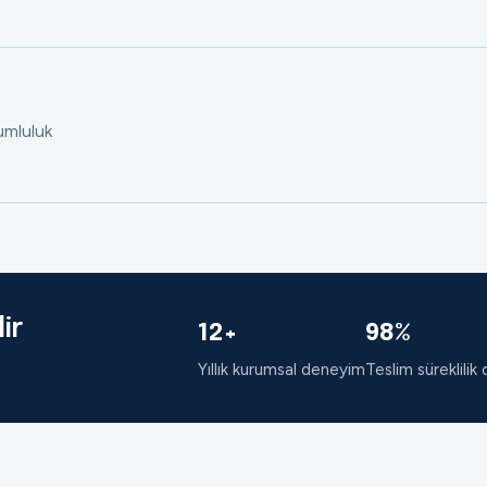
rumluluk
ir
12+
98%
Yıllık kurumsal deneyim
Teslim süreklilik 