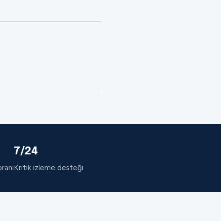
7/24
oranı
Kritik izleme desteği