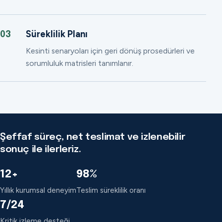
Süreklilik Planı
03
Kesinti senaryoları için geri dönüş prosedürleri ve
sorumluluk matrisleri tanımlanır.
Şeffaf süreç, net teslimat ve izlenebilir
sonuç ile ilerleriz.
12+
98%
Yıllık kurumsal deneyim
Teslim süreklilik oranı
7/24
Kritik izleme desteği