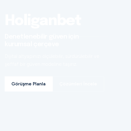
Holiganbet
Denetlenebilir güven için
kurumsal çerçeve
Dijital altyapınızı ölçülebilir, sürdürülebilir ve
şeffaf bir güven modeline taşırız.
Görüşme Planla
Çözümleri İncele