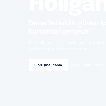
Holiga
Denetlenebilir güven iç
kurumsal çerçeve
Dijital altyapınızı ölçülebilir, sürdürülebilir ve
şeffaf bir güven modeline taşırız.
Görüşme Planla
Çözümleri İncele