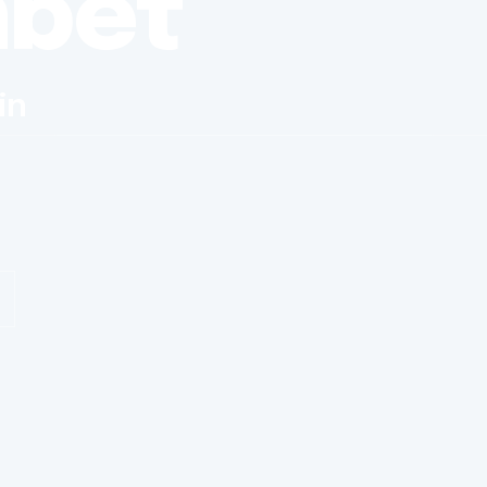
nbet
in