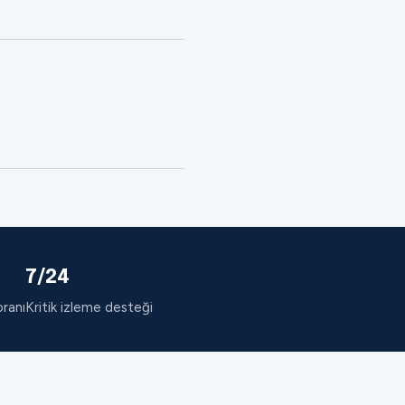
7/24
oranı
Kritik izleme desteği