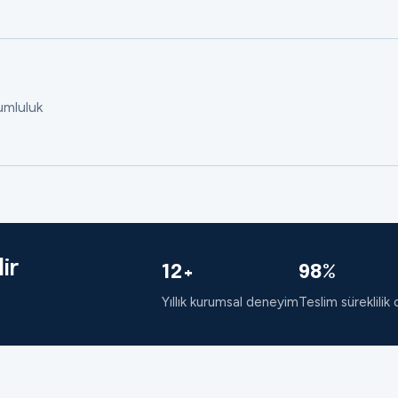
rumluluk
ir
12+
98%
Yıllık kurumsal deneyim
Teslim süreklilik 