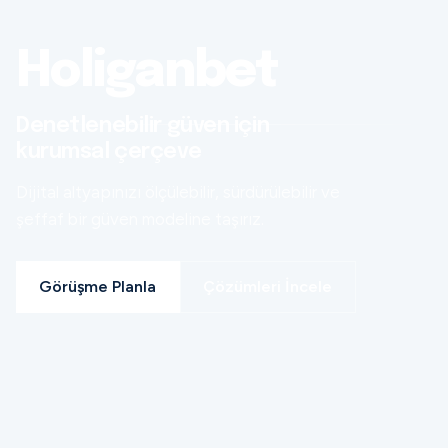
Holiganbet
Denetlenebilir güven için
kurumsal çerçeve
Dijital altyapınızı ölçülebilir, sürdürülebilir ve
şeffaf bir güven modeline taşırız.
Görüşme Planla
Çözümleri İncele