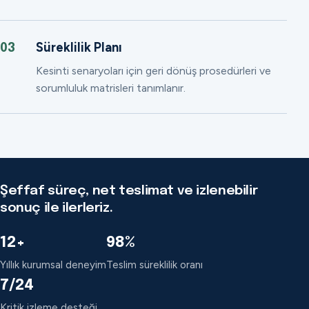
Süreklilik Planı
03
Kesinti senaryoları için geri dönüş prosedürleri ve
sorumluluk matrisleri tanımlanır.
Şeffaf süreç, net teslimat ve izlenebilir
sonuç ile ilerleriz.
12+
98%
Yıllık kurumsal deneyim
Teslim süreklilik oranı
7/24
Kritik izleme desteği