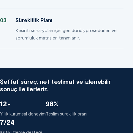
Süreklilik Planı
03
Kesinti senaryoları için geri dönüş prosedürleri ve
sorumluluk matrisleri tanımlanır.
Şeffaf süreç, net teslimat ve izlenebilir
sonuç ile ilerleriz.
12+
98%
Yıllık kurumsal deneyim
Teslim süreklilik oranı
7/24
Kritik izleme desteği