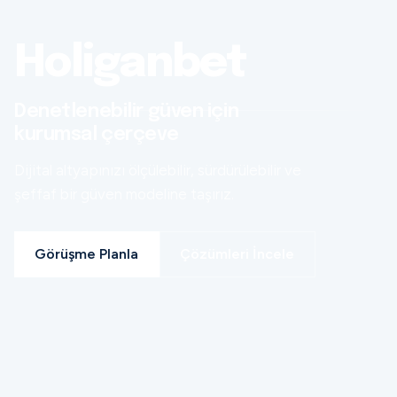
Holiganbet
Denetlenebilir güven için
kurumsal çerçeve
Dijital altyapınızı ölçülebilir, sürdürülebilir ve
şeffaf bir güven modeline taşırız.
Görüşme Planla
Çözümleri İncele