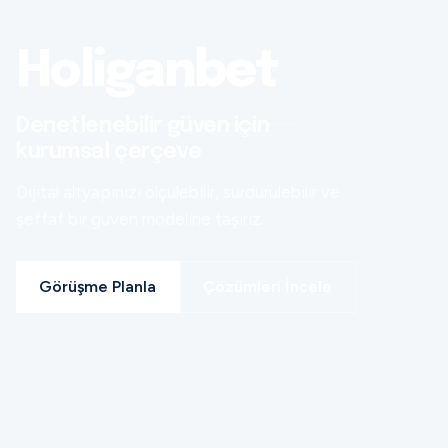
Holiganbet
Denetlenebilir güven için
kurumsal çerçeve
Dijital altyapınızı ölçülebilir, sürdürülebilir ve
şeffaf bir güven modeline taşırız.
Görüşme Planla
Çözümleri İncele