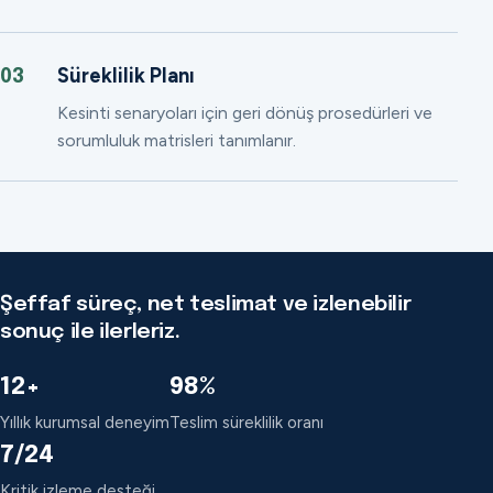
Süreklilik Planı
03
Kesinti senaryoları için geri dönüş prosedürleri ve
sorumluluk matrisleri tanımlanır.
Şeffaf süreç, net teslimat ve izlenebilir
sonuç ile ilerleriz.
12+
98%
Yıllık kurumsal deneyim
Teslim süreklilik oranı
7/24
Kritik izleme desteği