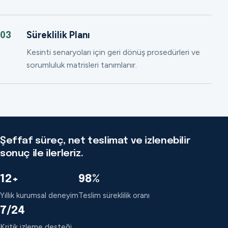
Süreklilik Planı
03
Kesinti senaryoları için geri dönüş prosedürleri ve
sorumluluk matrisleri tanımlanır.
Şeffaf süreç, net teslimat ve izlenebilir
sonuç ile ilerleriz.
12+
98%
Yıllık kurumsal deneyim
Teslim süreklilik oranı
7/24
Kritik izleme desteği