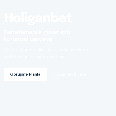
Holiganbet
Denetlenebilir güven için
kurumsal çerçeve
Dijital altyapınızı ölçülebilir, sürdürülebilir ve
şeffaf bir güven modeline taşırız.
Görüşme Planla
Çözümleri İncele