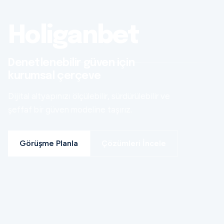
Holiganbet
Denetlenebilir güven için
kurumsal çerçeve
Dijital altyapınızı ölçülebilir, sürdürülebilir ve
şeffaf bir güven modeline taşırız.
Görüşme Planla
Çözümleri İncele