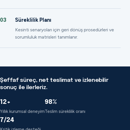
Süreklilik Planı
03
Kesinti senaryoları için geri dönüş prosedürleri ve
sorumluluk matrisleri tanımlanır.
Şeffaf süreç, net teslimat ve izlenebilir
sonuç ile ilerleriz.
12+
98%
Yıllık kurumsal deneyim
Teslim süreklilik oranı
7/24
Kritik izleme desteği